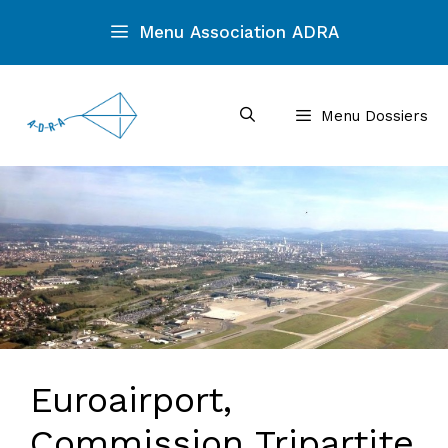
Aller
Menu Association ADRA
au
contenu
Menu Dossiers
Euroairport,
Commission Tripartite