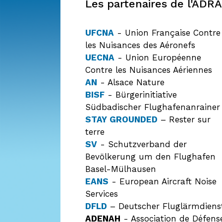
Les partenaires de l'ADRA
UFCNA
- Union Française Contre
les Nuisances des Aéronefs
UECNA
- Union Européenne
Contre les Nuisances Aériennes
AN
- Alsace Nature
BISF
- Bürgerinitiative
Südbadischer Flughafenanrainer
STAY GROUNDED
– Rester sur
terre
SV
- Schutzverband der
Bevölkerung um den Flughafen
Basel-Mülhausen
EANS
- European Aircraft Noise
Services
DFLD
– Deutscher Fluglärmdiens
ADENAH
- Association de Défens