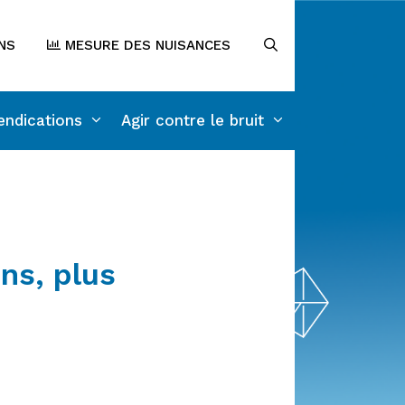
NS
MESURE DES NUISANCES
endications
Agir contre le bruit
ns, plus