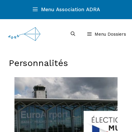
Aller
Menu Association ADRA
au
contenu
Menu Dossiers
Personnalités