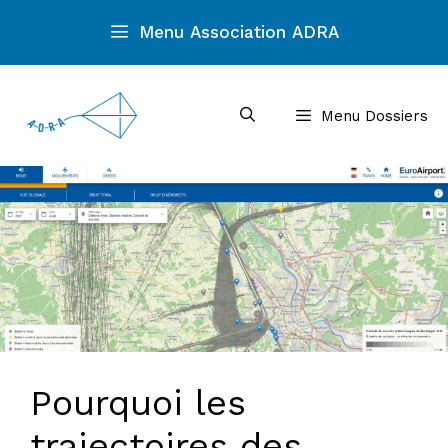
Aller
Menu Association ADRA
au
contenu
Menu Dossiers
Pourquoi les
trajectoires des