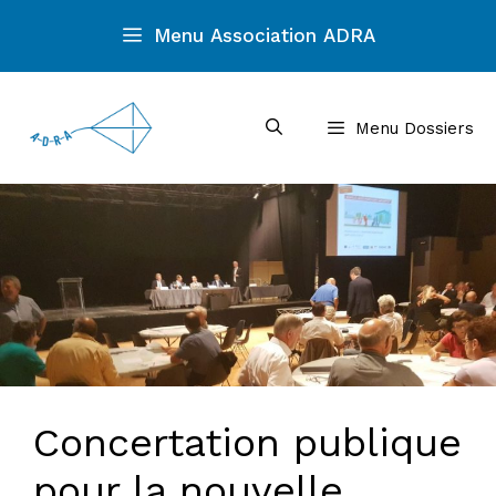
Aller
Menu Association ADRA
au
contenu
Menu Dossiers
Concertation publique
pour la nouvelle