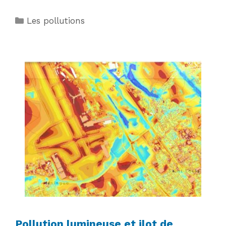
Catégories
Les pollutions
Pollution lumineuse et ilot de