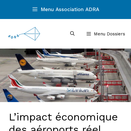
Aller
Menu Association ADRA
au
contenu
Menu Dossiers
L’impact économique
des aéroports réel