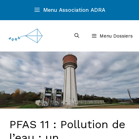
Aller
Menu Association ADRA
au
contenu
Menu Dossiers
PFAS 11 : Pollution de
l’eau : un