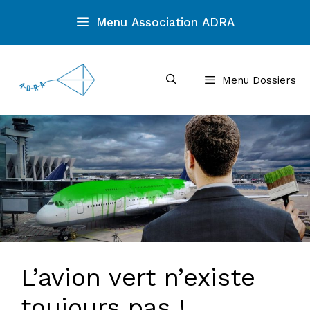
Aller
Menu Association ADRA
au
contenu
Menu Dossiers
L’avion vert n’existe
toujours pas !