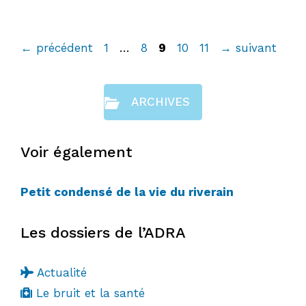
Page
Page
Page
Page
Page
←
précédent
1
…
8
9
10
11
→
suivant
ARCHIVES
Voir également
Petit condensé de la vie du riverain
Les dossiers de l’ADRA
Actualité
Le bruit et la santé