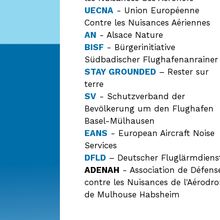
UECNA
- Union Européenne
Contre les Nuisances Aériennes
AN
- Alsace Nature
BISF
- Bürgerinitiative
Südbadischer Flughafenanrainer
STAY GROUNDED
– Rester sur
terre
SV
- Schutzverband der
Bevölkerung um den Flughafen
Basel-Mülhausen
EANS
- European Aircraft Noise
Services
DFLD
– Deutscher Fluglärmdiens
ADENAH
- Association de Défens
contre les Nuisances de l'Aérodr
de Mulhouse Habsheim