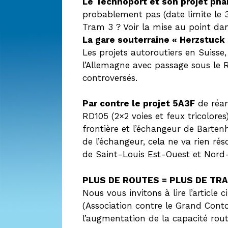
Le Technoport et son projet pha
probablement pas (date limite le 3
Tram 3 ? Voir la mise au point dan
La gare souterraine « Herzstuck 
Les projets autoroutiers en Suiss
l’Allemagne avec passage sous le R
controversés.
Par contre le projet 5A3F
de réam
RD105 (2×2 voies et feux tricolores)
frontière et l’échangeur de Barten
de l’échangeur, cela ne va rien réso
de Saint-Louis Est-Ouest et Nord
PLUS DE ROUTES = PLUS DE TRAF
Nous vous invitons à lire l’article 
(Association contre le Grand Cont
l’augmentation de la capacité rout