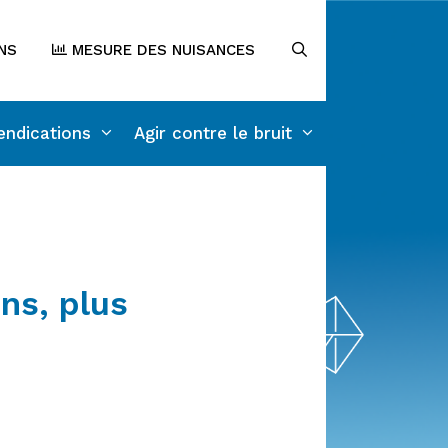
NS
MESURE DES NUISANCES
endications
Agir contre le bruit
ns, plus