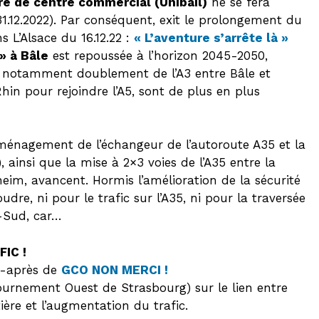
re de centre commercial (Unibail)
ne se fera
1.12.2022). Par conséquent, exit le prolongement du
s L’Alsace du 16.12.22 :
« L’aventure s’arrête là »
» à Bâle
est repoussée à l’horizon 2045-2050,
e, notamment doublement de l’A3 entre Bâle et
hin pour rejoindre l’A5, sont de plus en plus
énagement de l’échangeur de l’autoroute A35 et la
, ainsi que la mise à 2×3 voies de l’A35 entre la
heim, avancent. Hormis l’amélioration de la sécurité
udre, ni pour le trafic sur l’A35, ni pour la traversée
-Sud, car…
IC !
ci-après de
GCO NON MERCI !
ournement Ouest de Strasbourg) sur le lien entre
ière et l’augmentation du trafic.