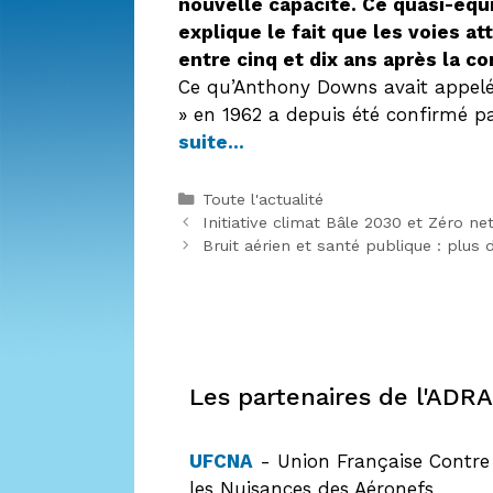
nouvelle capacité. Ce quasi-équi
explique le fait que les voies a
entre cinq et dix ans après la c
Ce qu’Anthony Downs avait appelé 
» en 1962 a depuis été confirmé p
suite…
Catégories
Toute l'actualité
Initiative climat Bâle 2030 et Zéro ne
Bruit aérien et santé publique : plus
Les partenaires de l'ADRA
UFCNA
- Union Française Contre
les Nuisances des Aéronefs