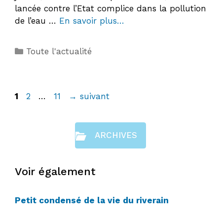
lancée contre l’Etat complice dans la pollution
de l’eau …
En savoir plus…
Catégories
Toute l'actualité
Page
Page
Page
1
2
…
11
→
suivant
ARCHIVES
Voir également
Petit condensé de la vie du riverain