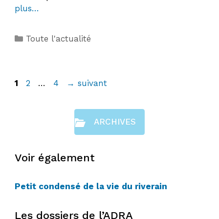
plus…
Catégories
Toute l'actualité
Page
Page
Page
1
2
…
4
→
suivant
ARCHIVES
Voir également
Petit condensé de la vie du riverain
Les dossiers de l’ADRA