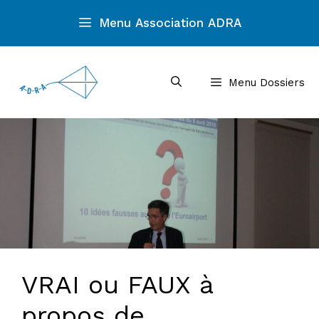
Aller
Menu Association ADRA
au
contenu
Menu Dossiers
VRAI ou FAUX à
propos de