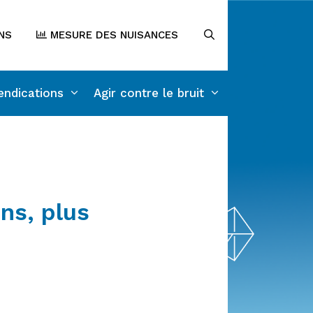
NS
MESURE DES NUISANCES
endications
Agir contre le bruit
ns, plus