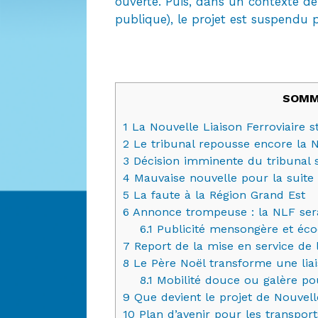
ouverte. Puis, dans un contexte d
publique), le projet est suspendu
SOMM
1
La Nouvelle Liaison Ferroviaire 
2
Le tribunal repousse encore la N
3
Décision imminente du tribunal s
4
Mauvaise nouvelle pour la suite
5
La faute à la Région Grand Est
6
Annonce trompeuse : la NLF serait
6.1
Publicité mensongère et écoc
7
Report de la mise en service de 
8
Le Père Noël transforme une liais
8.1
Mobilité douce ou galère po
9
Que devient le projet de Nouvelle
10
Plan d’avenir pour les transport