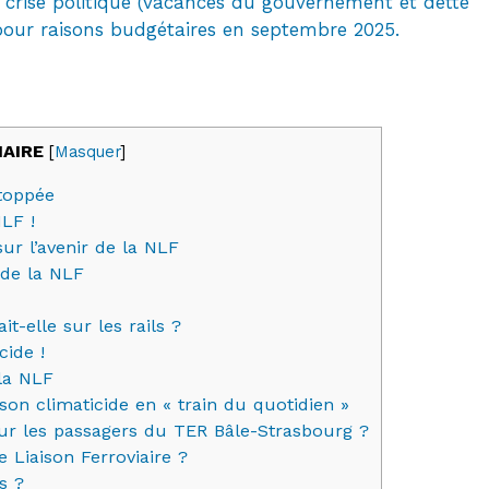
e crise politique (vacances du gouvernement et dette
 pour raisons budgétaires en septembre 2025.
AIRE
[
Masquer
]
stoppée
LF !
ur l’avenir de la NLF
 de la NLF
-elle sur les rails ?
ide !
la NLF
on climaticide en « train du quotidien »
ur les passagers du TER Bâle-Strasbourg ?
 Liaison Ferroviaire ?
s ?