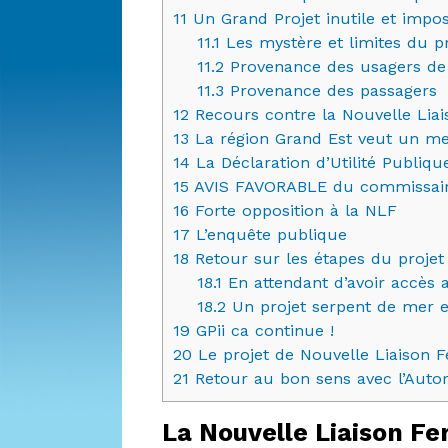
11
Un Grand Projet inutile et impos
11.1
Les mystère et limites du p
11.2
Provenance des usagers de 
11.3
Provenance des passagers
12
Recours contre la Nouvelle Liai
13
La région Grand Est veut un me
14
La Déclaration d’Utilité Publiq
15
AVIS FAVORABLE du commissair
16
Forte opposition à la NLF
17
L’enquête publique
18
Retour sur les étapes du projet
18.1
En attendant d’avoir accès a
18.2
Un projet serpent de mer et
19
GPii ca continue !
20
Le projet de Nouvelle Liaison F
21
Retour au bon sens avec l’Autor
La Nouvelle Liaison Fe