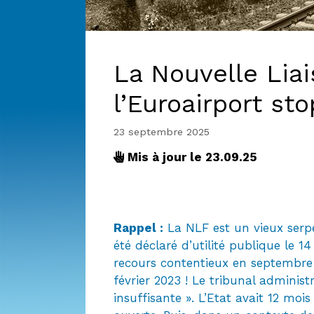
La Nouvelle Liai
l’Euroairport st
23 septembre 2025
Mis à jour le 23.09.25
Rappel :
La NLF est un vieux serpen
été déclaré d’utilité publique le 
recours contentieux en septembre
février 2023 ! Le tribunal administr
insuffisante ». L’Etat avait 12 mois